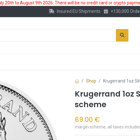
 20th to August 9th 2026. There will be no credit card or crypto paymen
Insured EU Shipments
+130,000 Orde
New
Gold Account
Accessories
Shop
Krugerrand 1oz Si
Krugerrand 1oz S
scheme
69.00
€
margin scheme, all taxes include