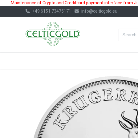
Maintenance of Crypto and Creditcard payment interface from July
+49 6151 73475171
info@celticgold.eu
BestValue%
GOLD
SILVER