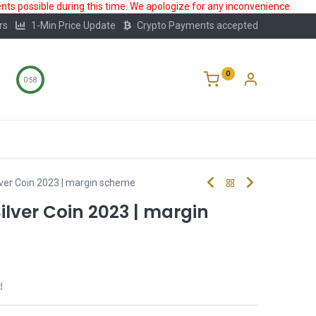
ts possible during this time. We apologize for any inconvenience.
rs
1-Min Price Update
Crypto Payments accepted
0
0:58
Storage
FAQ
Blog
About Us
lver Coin 2023 | margin scheme
ilver Coin 2023 | margin
d