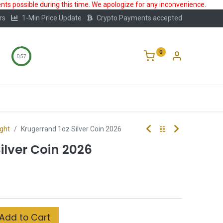
ts possible during this time. We apologize for any inconvenience.
rs
1-Min Price Update
Crypto Payments accepted
0
0:56
Storage
FAQ
Blog
About Us
ight
Krugerrand 1oz Silver Coin 2026
ilver Coin 2026
Add to Cart