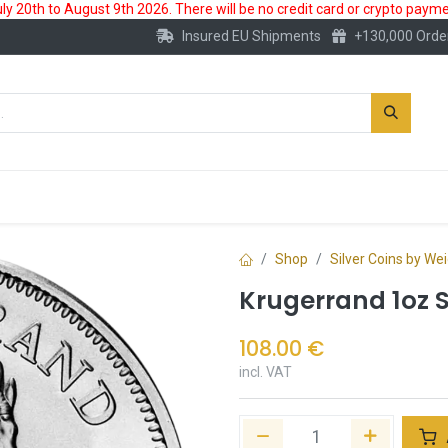
 20th to August 9th 2026. There will be no credit card or crypto paymen
Insured EU Shipments
+130,000 Orde
New
Gold Account
Accessories
Shop
Silver Coins by We
Krugerrand 1oz S
108.00
€
incl. VAT