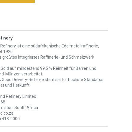
finery
Refinery ist eine südafrikanische Edelmetallraffinerie,
t 1920.
als größtes integriertes Raffinerie- und Schmelzwerk
 Gold auf mindestens 99,5 % Reinheit für Barren und
nd-Münzen verarbeitet.
 Good Delivery-Referee steht sie für höchste Standards
tät und Herkunft.
nd Refinery Limited
565
miston, South Africa
d.co.za
) 418-9000