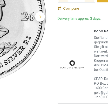
Compare
Delivery time approx. 3 days.
Rand Re
Die Rand 
gegründe
Sie gilt 
weltweit.
Dort wird
Krugerra
Als LBMA
bei Quali
GPSR: Ra
P.O. Box 
1400 Ger
gold@gol
+27 (011