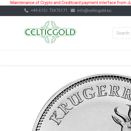
Maintenance of Crypto and Creditcard payment interface from July
+49 6151 73475171
info@celticgold.eu
BestValue%
GOLD
SILVER