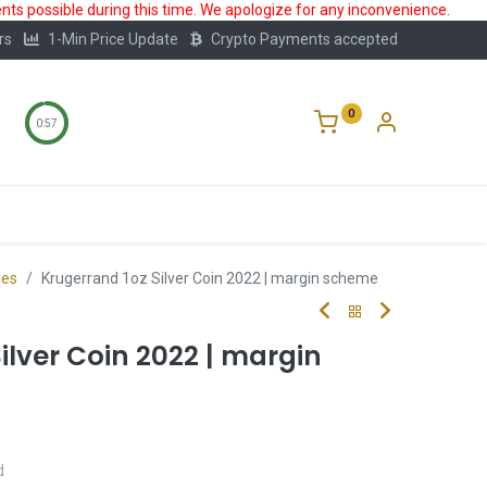
ts possible during this time. We apologize for any inconvenience.
rs
1-Min Price Update
Crypto Payments accepted
0
0:56
Storage
FAQ
Blog
About Us
ies
Krugerrand 1oz Silver Coin 2022 | margin scheme
ilver Coin 2022 | margin
d