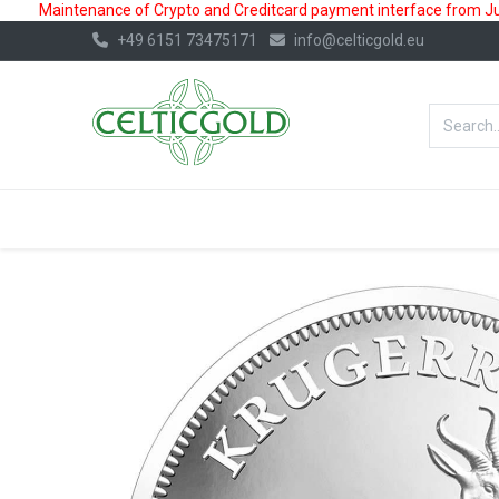
Maintenance of Crypto and Creditcard payment interface from July
+49 6151 73475171
info@celticgold.eu
BestValue%
GOLD
SILVER