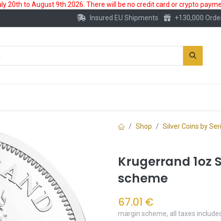
 20th to August 9th 2026. There will be no credit card or crypto paymen
Insured EU Shipments
+130,000 Orde
New
Gold Account
Accessories
Shop
Silver Coins by Ser
Krugerrand 1oz S
scheme
67.01
€
margin scheme, all taxes include